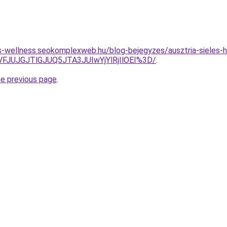
les-wellness.seokomplexweb.hu/blog-bejegyzes/ausztria-sieles-
VFJUJGJTlGJUQ5JTA3JUIwYjYlRjIlOEI%3D/
.
he previous page
.