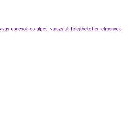
havas-csucsok-es-alpesi-varazslat-felejthetetlen-elmenyek-