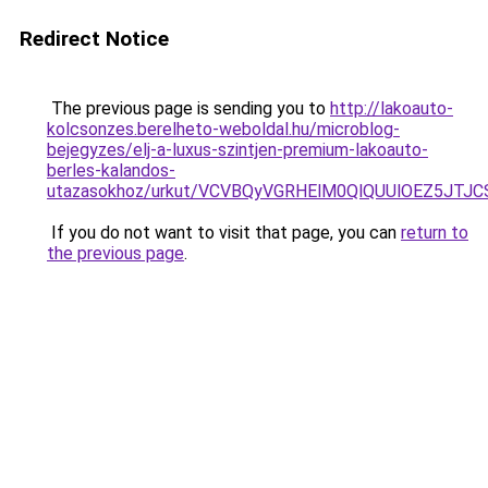
Redirect Notice
The previous page is sending you to
http://lakoauto-
kolcsonzes.berelheto-weboldal.hu/microblog-
bejegyzes/elj-a-luxus-szintjen-premium-lakoauto-
berles-kalandos-
utazasokhoz/urkut/VCVBQyVGRHElM0QlQUUlOEZ5JT
If you do not want to visit that page, you can
return to
the previous page
.