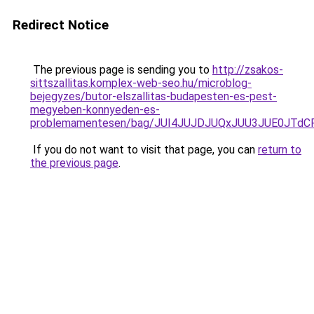
Redirect Notice
The previous page is sending you to
http://zsakos-
sittszallitas.komplex-web-seo.hu/microblog-
bejegyzes/butor-elszallitas-budapesten-es-pest-
megyeben-konnyeden-es-
problemamentesen/bag/JUI4JUJDJUQxJUU3JUE0JT
If you do not want to visit that page, you can
return to
the previous page
.