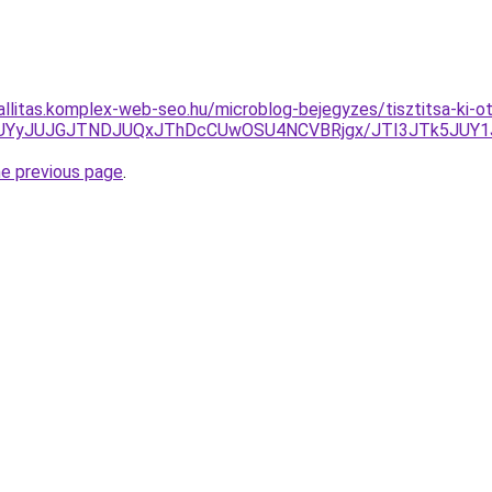
zallitas.komplex-web-seo.hu/microblog-bejegyzes/tisztitsa-ki-
NEJUYyJUJGJTNDJUQxJThDcCUwOSU4NCVBRjgx/JTI3JTk5JU
he previous page
.