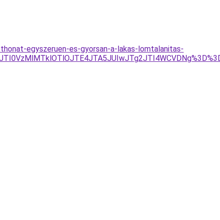
otthonat-egyszeruen-es-gyorsan-a-lakas-lomtalanitas-
Y1JTI0VzMlMTklOTlOJTE4JTA5JUIwJTg2JTI4WCVDNg%3D%3