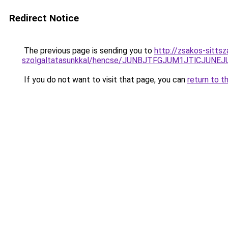
Redirect Notice
The previous page is sending you to
http://zsakos-sitts
szolgaltatasunkkal/hencse/JUNBJTFGJUM1JTlCJU
If you do not want to visit that page, you can
return to t